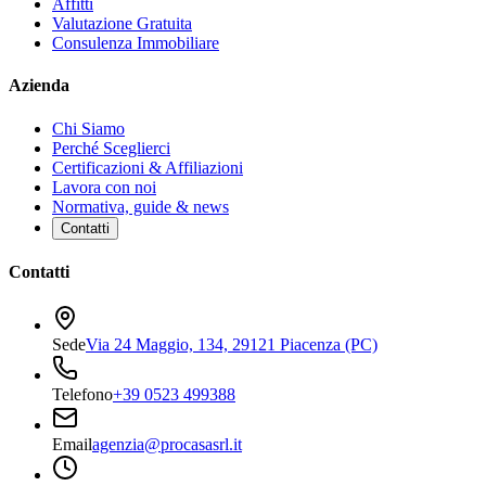
Affitti
Valutazione Gratuita
Consulenza Immobiliare
Azienda
Chi Siamo
Perché Sceglierci
Certificazioni & Affiliazioni
Lavora con noi
Normativa, guide & news
Contatti
Contatti
Sede
Via 24 Maggio, 134, 29121 Piacenza (PC)
Telefono
+39 0523 499388
Email
agenzia@procasasrl.it