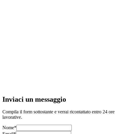
unedì - Venerdì
9:00-12:30
|
15:00-19:00
abato
09:00-12:30
omenica
CHIUSO
Inviaci un messaggio
Compila il form sottostante e verrai ricontattato entro 24 ore
lavorative.
Nome
*
Email
*